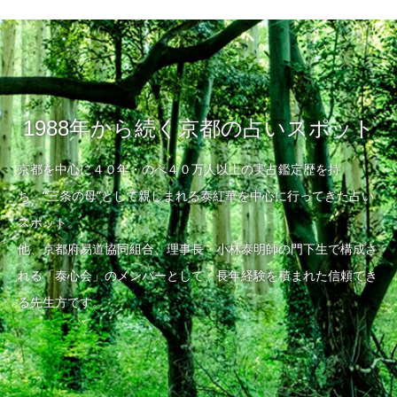
1988年から続く京都の占いスポット
京都を中心に４０年・のべ４０万人以上の実占鑑定歴を持
ち、“三条の母”として親しまれる泰紅華を中心に行ってきた占い
スポット。
他、京都府易道協同組合、理事長・小林泰明師の門下生で構成さ
れる「泰心会」のメンバーとして、長年経験を積まれた信頼でき
る先生方です。